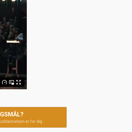
RGSMÅL?
m uddannelsen er for dig