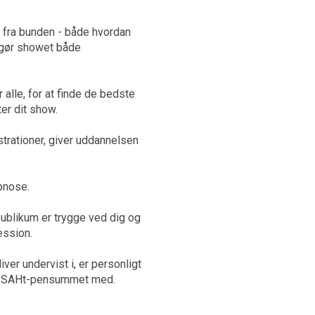
 fra bunden - både hvordan
u gør showet både
alle, for at finde de bedste
ter dit show.
trationer, giver uddannelsen
pnose.
 publikum er trygge ved dig og
ession.
ver undervist i, er personligt
til ISAHt-pensummet med.