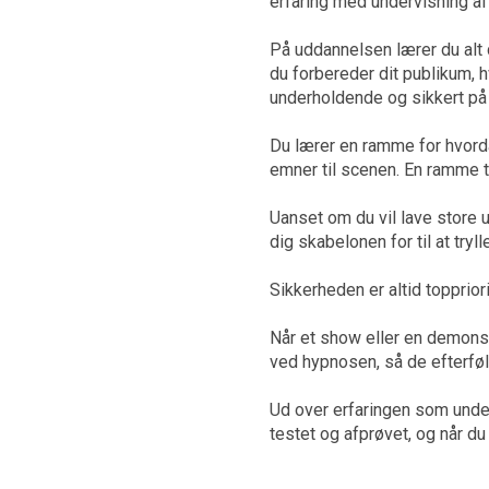
erfaring med undervisning a
På uddannelsen lærer du alt
du forbereder dit publikum, 
underholdende og sikkert på
Du lærer en ramme for hvorda
emner til scenen. En ramme t
Uanset om du vil lave store
dig skabelonen for til at tryl
Sikkerheden er altid topprio
Når et show eller en demonstr
ved hypnosen, så de efterfølge
Ud over erfaringen som underv
testet og afprøvet, og når d