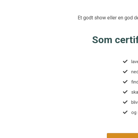
Et godt show eller en god de
Som certif
la
​n
​fi
​sk
​bl
​og