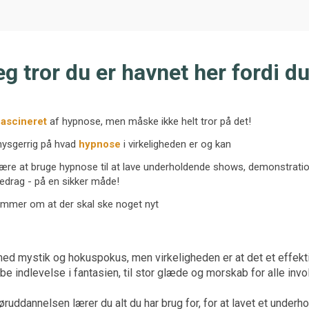
g tror du er havnet her fordi du
fascineret
af hypnose, men måske ikke helt tror på det!
 nysgerrig på hvad
hypnose
i virkeligheden er og kan
l lære at bruge hypnose til at lave underholdende shows, demonstrati
edrag - på en sikker måde!
mmer om at der skal ske noget nyt
ed mystik og hokuspokus, men virkeligheden er at det et effekt
be indlevelse i fantasien, til stor glæde og morskab for alle invo
ddannelsen lærer du alt du har brug for, for at lavet et underh