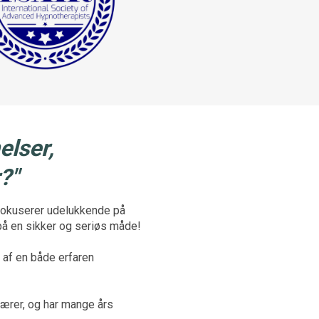
elser,
?"
fokuserer udelukkende på
på en sikker og seriøs måde!
 af en både erfaren
 lærer, og har mange års