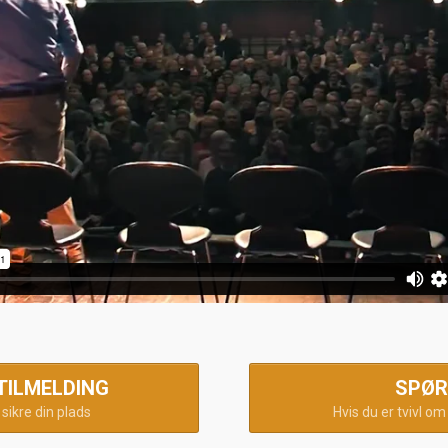
 TILMELDING
SPØ
t sikre din plads
Hvis du er tvivl o