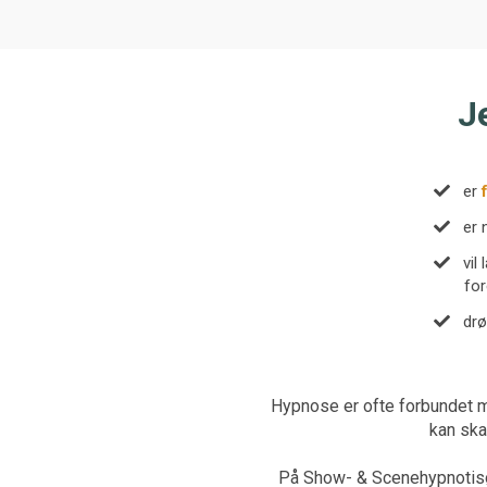
Je
er
​er
​vi
for
drø
Hypnose er ofte forbundet m
kan ska
På Show- & Scenehypnotisøru