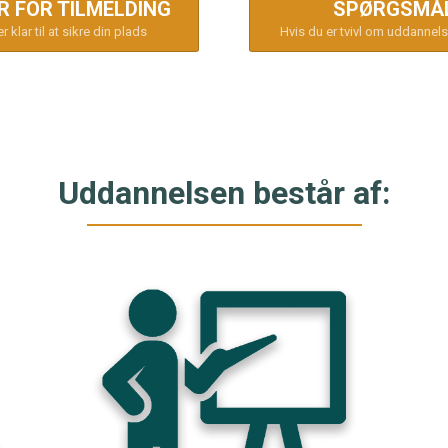
ER FOR TILMELDING
SPØRGSMÅ
r klar til at sikre din plads
Hvis du er tvivl om uddannels
Uddannelsen består af: