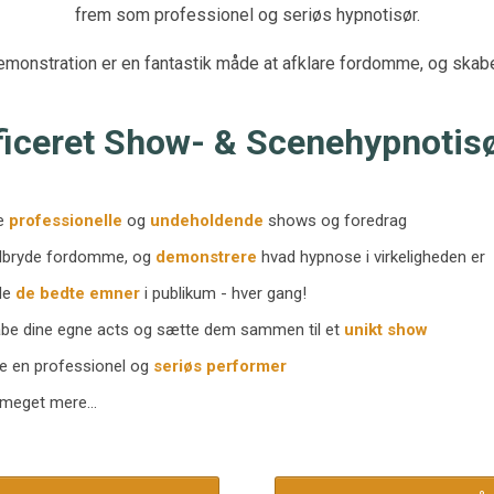
frem som professionel og seriøs hypnotisør.
monstration er en fantastik måde at afklare fordomme, og skabe t
iceret Show- & Scenehypnotisø
ve
professionelle
og
undeholdende
shows og foredrag
edbryde fordomme, og
demonstrere
hvad hypnose i virkeligheden er
nde
de bedte emner
i publikum - hver gang!
abe dine egne acts og sætte dem sammen til et
unikt show
ive en professionel og
seriøs performer
 meget mere...