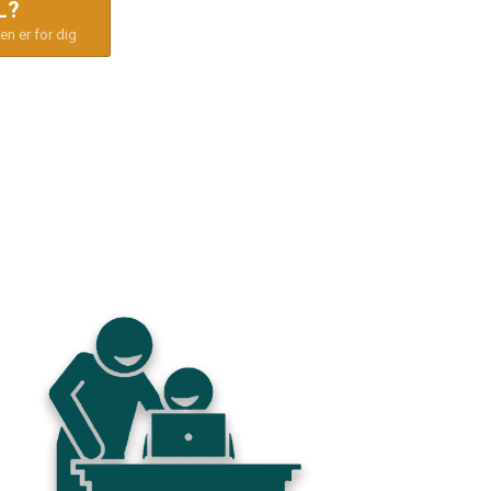
L?
en er for dig