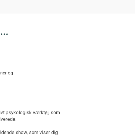
...
oner og
ivt psykologisk værktøj, som
lverede.
oldende show, som viser dig