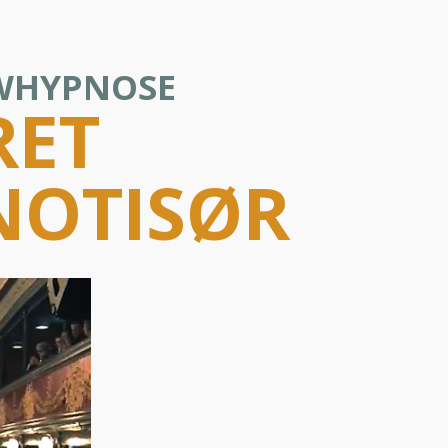
OWHYPNOSE
RET
NOTISØR